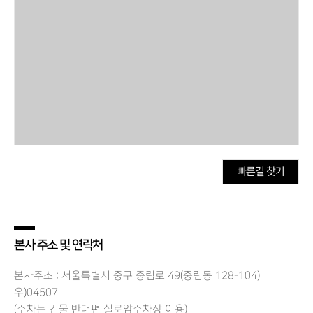
빠른길 찾기
본사 주소 및 연락처
본사주소 : 서울특별시 중구 중림로 49(중림동 128-104)
우)04507
(주차는 건물 반대편 실로암주차장 이용)