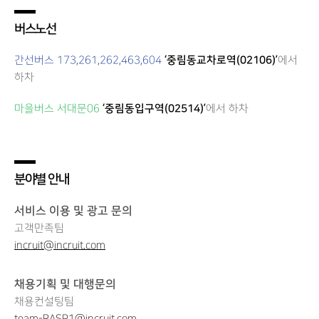
버스노선
간선버스 173,261,262,463,604
‘중림동교차로역(02106)’
에서
하차
마을버스 서대문06
‘중림동입구역(02514)’
에서 하차
분야별 안내
서비스 이용 및 광고 문의
고객만족팀
incruit@incruit.com
채용기획 및 대행문의
채용컨설팅팀
team-RASP1@incruit.com