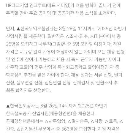
HR테크기업 인크루트(대표 서미영)가 여름 방학이 끝나기 전에
주목할 만한 주요 공기업 및 공공기관 채용 소식을 소개한다.
먼저, ▲한국무역보험공사는 8월 28일 11시까지 ‘2025년 하반기
신입사원’을 채용한다. 일반직은 △조사·인수, △IT 분야에서 총
25명을 모집하고 사무직(고졸)은 총 5명 모집할 예정이다. 지원
자격은 내규상 결격 사유에 해당하지 않는 자이며 모든 채용 전형
및 연수에 참여가 가능하고 채용 시 즉시 근무가 가능한 자이다.
사무직(고졸)의 경우 상업계 특성화고등학교 졸업예정인 자 중
학교장의 추천을 받은 자여야 한다. 채용 절차는 서류 전형, 필기
전형, 실무면접 전형, 임원면접 전형, 신체검사 및 신원조사 후
최종 합격자를 선정한다.
▲한국철도공사는 8월 26일 14시까지 ‘2025년 하반기
한국철도공사 신입사원(채용형인턴)’을 채용한다.
공개경쟁채용에서는 △사무영업, △열차승무, △차량, △토목, △
건축, △전기통신 부문에서 총 563명을 모집한다. 지원 자격은