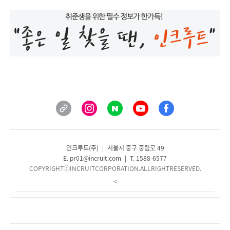
인크루트(주)
_
|
_
서울시 중구 중림로 49
E. pr01@incruit.com
_
|
_
T. 1588-6577
COPYRIGHTⓒINCRUITCORPORATION.ALLRIGHTRESERVED.
<